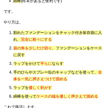
綿棒
(何本かあると便利です)
です。
やり方は、
割れたファンデーションをチャック付き保存袋に入
れ、
完全に粉々にする
袋の角を少しだけ切り
、ファンデーションをケース
に戻す
ラップをかけて
平らに
ならす
手のひらやスプレー缶のキャップなどを使って、
全
体を一気に押さえつけて固める
ラップを
優しく剥がす
綿棒を使って
ケースの端を優しく押さえて固める
これで復活します。