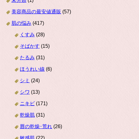
未分類
(1)
美容商品の最安値通販
(57)
肌の悩み
(417)
くすみ
(28)
そばかす
(15)
たるみ
(31)
ほうれい線
(6)
シミ
(24)
シワ
(13)
ニキビ
(171)
乾燥肌
(31)
唇の乾燥･荒れ
(26)
敏感肌
(22)