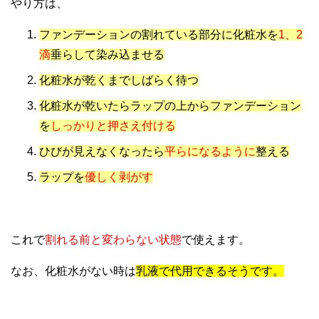
やり方は、
ファンデーションの割れている部分に化粧水を
1、2
滴
垂らして染み込ませる
化粧水が乾くまでしばらく待つ
化粧水が乾いたらラップの上からファンデーション
を
しっかりと押さえ付ける
ひびが見えなくなったら
平らになるように
整える
ラップを
優しく剥がす
これで
割れる前と変わらない状態
で使えます。
なお、化粧水がない時は
乳液で代用できるそうです。