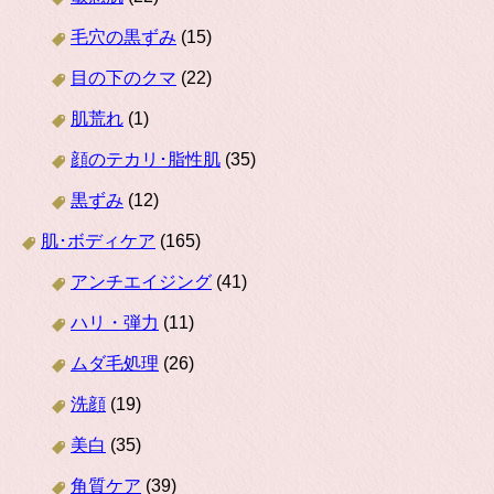
毛穴の黒ずみ
(15)
目の下のクマ
(22)
肌荒れ
(1)
顔のテカリ･脂性肌
(35)
黒ずみ
(12)
肌･ボディケア
(165)
アンチエイジング
(41)
ハリ・弾力
(11)
ムダ毛処理
(26)
洗顔
(19)
美白
(35)
角質ケア
(39)