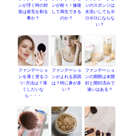
ンが浮く時の対
ンが粉々！修復
ンのスポンジは
策は産毛を剃る
して再生できる
水洗いしてもボ
事か？
のか？
ロボロにならな
い？
ファンデーショ
ファンデーショ
ファンデーショ
ンを薄く塗るコ
ンがよれる原因
ンの期限は未開
ツ･方法は？薄
は？特に鼻が多
封と開封済みで
くしたいな
い？
違いはある？
ら・・・