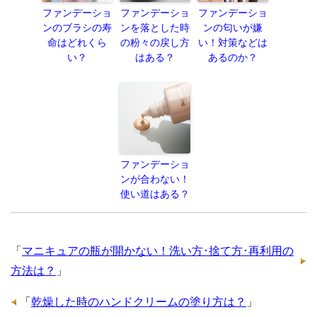
ファンデーショ
ファンデーショ
ファンデーショ
ンのブラシの寿
ンを落とした時
ンの匂いが嫌
命はどれくら
の粉々の戻し方
い！対策などは
い？
はある？
あるのか？
ファンデーショ
ンが合わない！
使い道はある？
「
マニキュアの瓶が開かない！洗い方･捨て方･再利用の
方法は？
」
「
乾燥した時のハンドクリームの塗り方は？
」