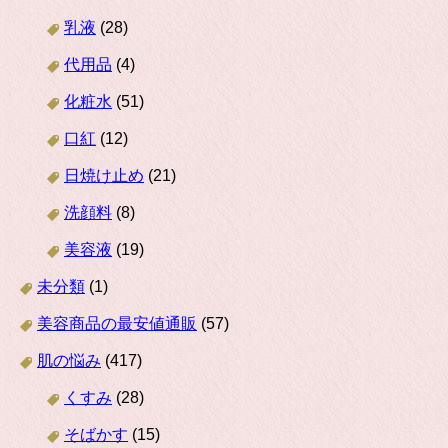
乳液
(28)
代用品
(4)
化粧水
(51)
口紅
(12)
日焼け止め
(21)
洗顔料
(8)
美容液
(19)
未分類
(1)
美容商品の最安値通販
(57)
肌の悩み
(417)
くすみ
(28)
そばかす
(15)