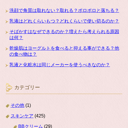
洗顔で角質は取れない？取れる？ポロポロと落ちる？
乳液はどれくらいもつ？どれくらいで使い切るのか？
そばかすはなぜできるのか？増えたら考えられる原因
は何？
乾燥肌はヨーグルトを食べると抑える事ができる？他
の食べ物は？
乳液と化粧水は同じメーカーを使うべきなのか？
カテゴリー
その他
(1)
スキンケア
(425)
BBクリーム
(29)