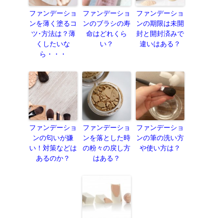
ファンデーショ
ファンデーショ
ファンデーショ
ンを薄く塗るコ
ンのブラシの寿
ンの期限は未開
ツ･方法は？薄
命はどれくら
封と開封済みで
くしたいな
い？
違いはある？
ら・・・
ファンデーショ
ファンデーショ
ファンデーショ
ンの匂いが嫌
ンを落とした時
ンの筆の洗い方
い！対策などは
の粉々の戻し方
や使い方は？
あるのか？
はある？