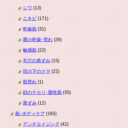
シワ
(13)
ニキビ
(171)
乾燥肌
(31)
唇の乾燥･荒れ
(26)
敏感肌
(22)
毛穴の黒ずみ
(15)
目の下のクマ
(22)
肌荒れ
(1)
顔のテカリ･脂性肌
(35)
黒ずみ
(12)
肌･ボディケア
(165)
アンチエイジング
(41)