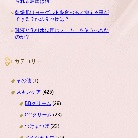
られる原因は何？
乾燥肌はヨーグルトを食べると抑える事が
できる？他の食べ物は？
乳液と化粧水は同じメーカーを使うべきな
のか？
カテゴリー
その他
(1)
スキンケア
(425)
BBクリーム
(29)
CCクリーム
(23)
つけまつげ
(22)
アイシャドウ
(20)