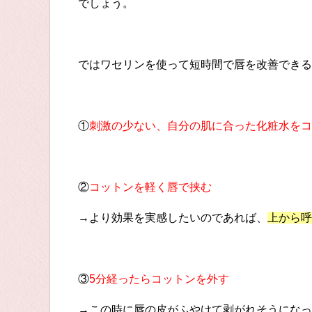
でしょう。
ではワセリンを使って短時間で唇を改善できる
①
刺激の少ない、自分の肌に合った化粧水をコ
②
コットンを軽く唇で挟む
→より効果を実感したいのであれば、
上から呼
③
5分経ったらコットンを外す
→この時に唇の皮がふやけて剥がれそうになっ