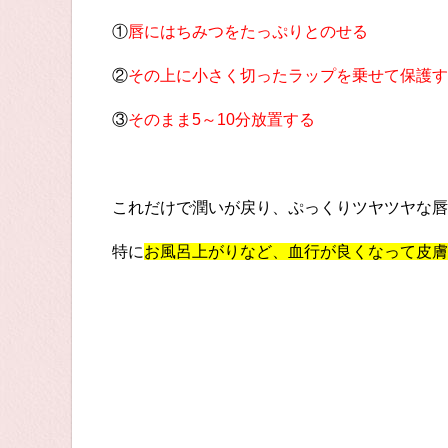
①
唇にはちみつをたっぷりとのせる
②
その上に小さく切ったラップを乗せて保護す
③
そのまま5～10分放置する
これだけで潤いが戻り、ぷっくりツヤツヤな唇
特に
お風呂上がりなど、血行が良くなって皮膚