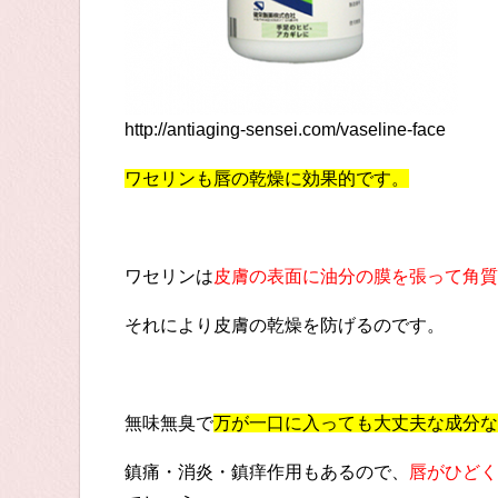
http://antiaging-sensei.com/vaseline-face
ワセリンも唇の乾燥に効果的です。
ワセリンは
皮膚の表面に油分の膜を張って角質
それにより皮膚の乾燥を防げるのです。
無味無臭で
万が一口に入っても大丈夫な成分な
鎮痛・消炎・鎮痒作用もあるので、
唇がひどく