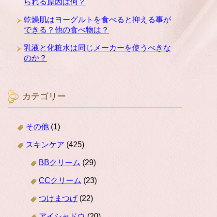
られる原因は何？
乾燥肌はヨーグルトを食べると抑える事が
できる？他の食べ物は？
乳液と化粧水は同じメーカーを使うべきな
のか？
カテゴリー
その他
(1)
スキンケア
(425)
BBクリーム
(29)
CCクリーム
(23)
つけまつげ
(22)
アイシャドウ
(20)