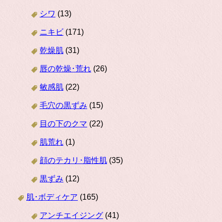
シワ
(13)
ニキビ
(171)
乾燥肌
(31)
唇の乾燥･荒れ
(26)
敏感肌
(22)
毛穴の黒ずみ
(15)
目の下のクマ
(22)
肌荒れ
(1)
顔のテカリ･脂性肌
(35)
黒ずみ
(12)
肌･ボディケア
(165)
アンチエイジング
(41)