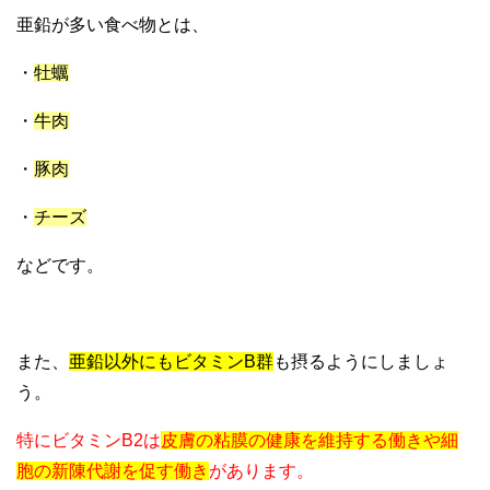
亜鉛が多い食べ物とは、
・
牡蠣
・
牛肉
・
豚肉
・
チーズ
などです。
また、
亜鉛以外にもビタミンB群
も摂るようにしましょ
う。
特にビタミンB2は
皮膚の粘膜の健康を維持する働きや細
胞の新陳代謝を促す働き
があります。