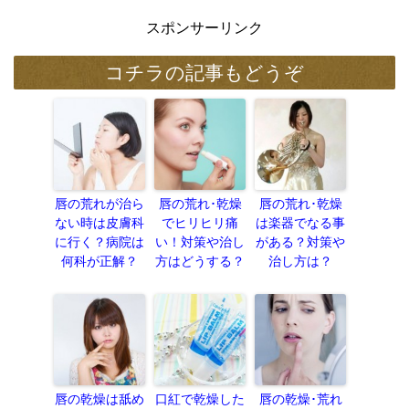
スポンサーリンク
コチラの記事もどうぞ
唇の荒れが治ら
唇の荒れ･乾燥
唇の荒れ･乾燥
ない時は皮膚科
でヒリヒリ痛
は楽器でなる事
に行く？病院は
い！対策や治し
がある？対策や
何科が正解？
方はどうする？
治し方は？
唇の乾燥は舐め
口紅で乾燥した
唇の乾燥･荒れ