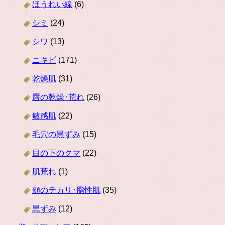
ほうれい線
(6)
シミ
(24)
シワ
(13)
ニキビ
(171)
乾燥肌
(31)
唇の乾燥･荒れ
(26)
敏感肌
(22)
毛穴の黒ずみ
(15)
目の下のクマ
(22)
肌荒れ
(1)
顔のテカリ･脂性肌
(35)
黒ずみ
(12)