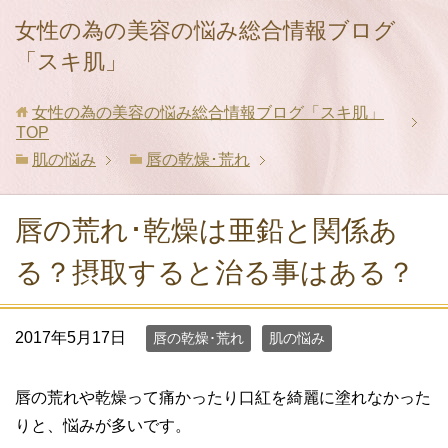
女性の為の美容の悩み総合情報ブログ
「スキ肌」
女性の為の美容の悩み総合情報ブログ「スキ肌」
TOP
肌の悩み
唇の乾燥･荒れ
唇の荒れ･乾燥は亜鉛と関係あ
る？摂取すると治る事はある？
2017年5月17日
唇の乾燥･荒れ
肌の悩み
唇の荒れや乾燥って痛かったり口紅を綺麗に塗れなかった
りと、悩みが多いです。