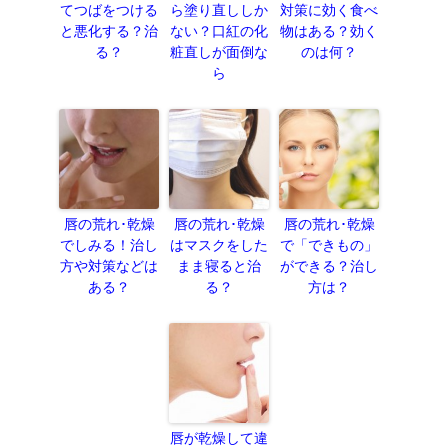
てつばをつける
ら塗り直ししか
対策に効く食べ
と悪化する？治
ない？口紅の化
物はある？効く
る？
粧直しが面倒な
のは何？
ら
唇の荒れ･乾燥
唇の荒れ･乾燥
唇の荒れ･乾燥
でしみる！治し
はマスクをした
で「できもの」
方や対策などは
まま寝ると治
ができる？治し
ある？
る？
方は？
唇が乾燥して違