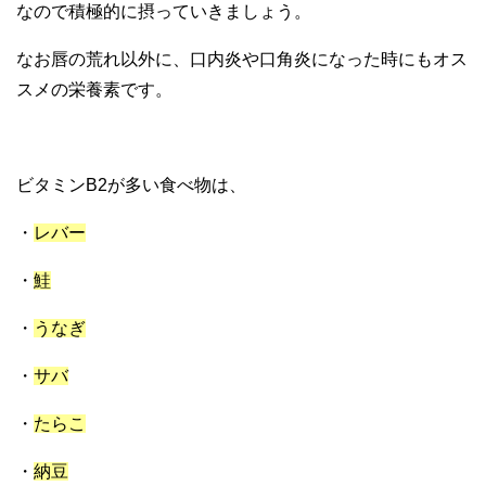
なので積極的に摂っていきましょう。
なお唇の荒れ以外に、口内炎や口角炎になった時にもオス
スメの栄養素です。
ビタミンB2が多い食べ物は、
・
レバー
・
鮭
・
うなぎ
・
サバ
・
たらこ
・
納豆