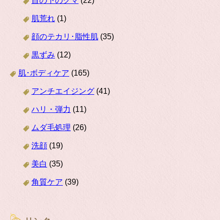
目の下のクマ
(22)
肌荒れ
(1)
顔のテカリ･脂性肌
(35)
黒ずみ
(12)
肌･ボディケア
(165)
アンチエイジング
(41)
ハリ・弾力
(11)
ムダ毛処理
(26)
洗顔
(19)
美白
(35)
角質ケア
(39)