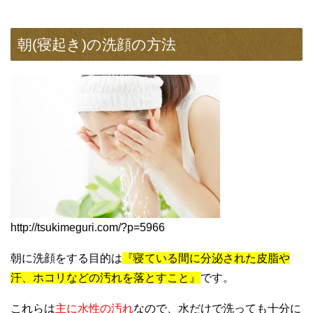
朝(寝起き)の洗顔の方法
http://tsukimeguri.com/?p=5966
朝に洗顔をする目的は
『寝ている間に分泌された皮脂や
汗、ホコリなどの汚れを落とすこと』
です。
これらは
主に水性の汚れ
なので、水だけで洗っても十分に