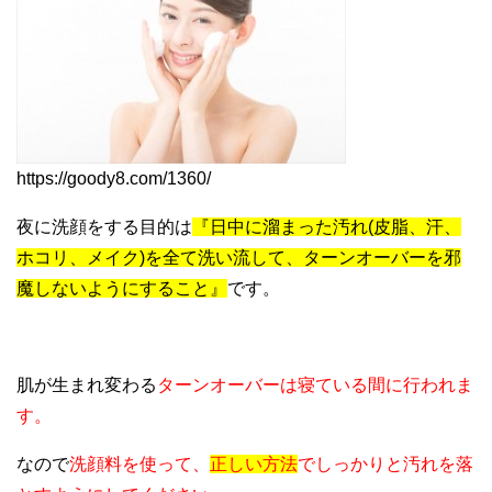
https://goody8.com/1360/
夜に洗顔をする目的は
『日中に溜まった汚れ(皮脂、汗、
ホコリ、メイク)を全て洗い流して、ターンオーバーを邪
魔しないようにすること』
です。
肌が生まれ変わる
ターンオーバーは寝ている間に行われま
す。
なので
洗顔料を使って、
正しい方法
でしっかりと汚れを落