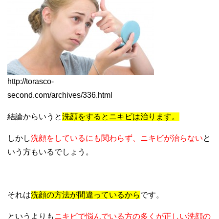
http://torasco-
second.com/archives/336.html
結論からいうと
洗顔をするとニキビは治ります。
しかし
洗顔をしているにも関わらず、ニキビが治らない
と
いう方もいるでしょう。
それは
洗顔の方法が間違っているから
です。
というよりも
ニキビで悩んでいる方の多くが正しい洗顔の