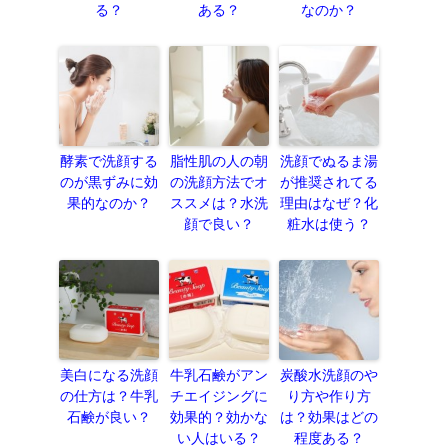
る？
ある？
なのか？
酵素で洗顔する
脂性肌の人の朝
洗顔でぬるま湯
のが黒ずみに効
の洗顔方法でオ
が推奨されてる
果的なのか？
ススメは？水洗
理由はなぜ？化
顔で良い？
粧水は使う？
美白になる洗顔
牛乳石鹸がアン
炭酸水洗顔のや
の仕方は？牛乳
チエイジングに
り方や作り方
石鹸が良い？
効果的？効かな
は？効果はどの
い人はいる？
程度ある？