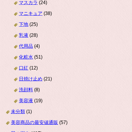
マスカラ
(24)
マニキュア
(38)
下地
(25)
乳液
(28)
代用品
(4)
化粧水
(51)
口紅
(12)
日焼け止め
(21)
洗顔料
(8)
美容液
(19)
未分類
(1)
美容商品の最安値通販
(57)