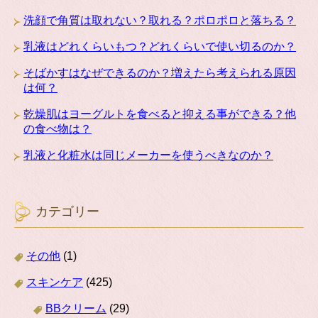
洗顔で角質は取れない？取れる？ポロポロと落ちる？
乳液はどれくらいもつ？どれくらいで使い切るのか？
そばかすはなぜできるのか？増えたら考えられる原因
は何？
乾燥肌はヨーグルトを食べると抑える事ができる？他
の食べ物は？
乳液と化粧水は同じメーカーを使うべきなのか？
カテゴリー
その他
(1)
スキンケア
(425)
BBクリーム
(29)