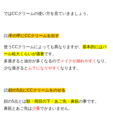
ではCCクリームの使い方を見ていきましょう。
(1)
手の甲にCCクリームを出す
使うCCクリームによっても異なりますが、
基本的にはパ
ール粒大くらいが適量
です。
多過ぎると油分が多くなるので
メイクが崩れやすく
なり、
少な過ぎると
ムラになりやすく
なります。
(2)
顔の5点にCCクリームをのせる
顔の5点とは
額・両目の下・あご先・鼻筋
の事です。
鼻筋とあご先は
少量
でかまいません。