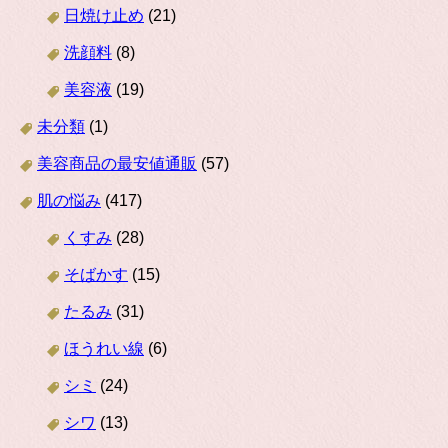
日焼け止め
(21)
洗顔料
(8)
美容液
(19)
未分類
(1)
美容商品の最安値通販
(57)
肌の悩み
(417)
くすみ
(28)
そばかす
(15)
たるみ
(31)
ほうれい線
(6)
シミ
(24)
シワ
(13)