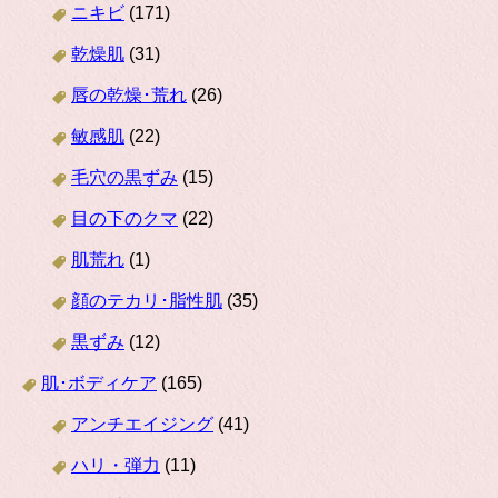
ニキビ
(171)
乾燥肌
(31)
唇の乾燥･荒れ
(26)
敏感肌
(22)
毛穴の黒ずみ
(15)
目の下のクマ
(22)
肌荒れ
(1)
顔のテカリ･脂性肌
(35)
黒ずみ
(12)
肌･ボディケア
(165)
アンチエイジング
(41)
ハリ・弾力
(11)