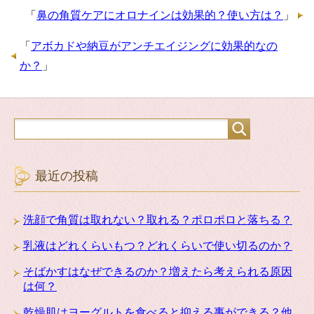
「
鼻の角質ケアにオロナインは効果的？使い方は？
」
「
アボカドや納豆がアンチエイジングに効果的なの
か？
」
最近の投稿
洗顔で角質は取れない？取れる？ポロポロと落ちる？
乳液はどれくらいもつ？どれくらいで使い切るのか？
そばかすはなぜできるのか？増えたら考えられる原因
は何？
乾燥肌はヨーグルトを食べると抑える事ができる？他