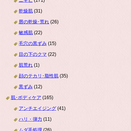
ニキビ
(171)
乾燥肌
(31)
唇の乾燥･荒れ
(26)
敏感肌
(22)
毛穴の黒ずみ
(15)
目の下のクマ
(22)
肌荒れ
(1)
顔のテカリ･脂性肌
(35)
黒ずみ
(12)
肌･ボディケア
(165)
アンチエイジング
(41)
ハリ・弾力
(11)
ムダ毛処理
(26)