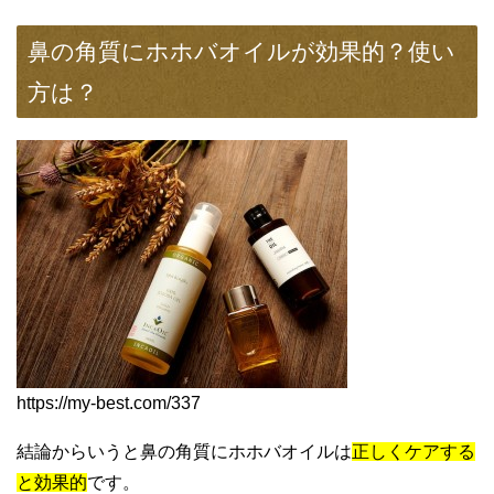
鼻の角質にホホバオイルが効果的？使い
方は？
https://my-best.com/337
結論からいうと鼻の角質にホホバオイルは
正しくケアする
と効果的
です。