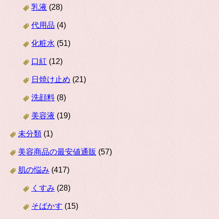
乳液
(28)
代用品
(4)
化粧水
(51)
口紅
(12)
日焼け止め
(21)
洗顔料
(8)
美容液
(19)
未分類
(1)
美容商品の最安値通販
(57)
肌の悩み
(417)
くすみ
(28)
そばかす
(15)