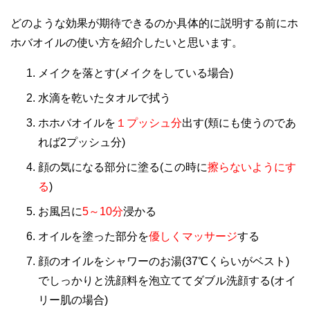
どのような効果が期待できるのか具体的に説明する前にホ
ホバオイルの使い方を紹介したいと思います。
メイクを落とす(メイクをしている場合)
水滴を乾いたタオルで拭う
ホホバオイルを
１プッシュ分
出す(頬にも使うのであ
れば2プッシュ分)
顔の気になる部分に塗る(この時に
擦らないようにす
る
)
お風呂に
5～10分
浸かる
オイルを塗った部分を
優しくマッサージ
する
顔のオイルをシャワーのお湯(37℃くらいがベスト)
でしっかりと洗顔料を泡立ててダブル洗顔する(オイ
リー肌の場合)