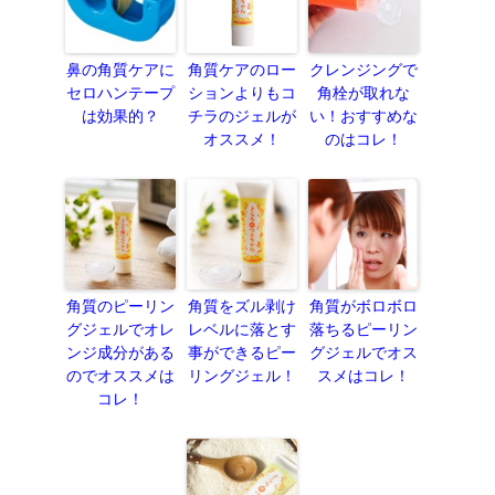
鼻の角質ケアに
角質ケアのロー
クレンジングで
セロハンテープ
ションよりもコ
角栓が取れな
は効果的？
チラのジェルが
い！おすすめな
オススメ！
のはコレ！
角質のピーリン
角質をズル剥け
角質がボロボロ
グジェルでオレ
レベルに落とす
落ちるピーリン
ンジ成分がある
事ができるピー
グジェルでオス
のでオススメは
リングジェル！
スメはコレ！
コレ！