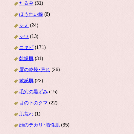
たるみ
(31)
ほうれい線
(6)
シミ
(24)
シワ
(13)
ニキビ
(171)
乾燥肌
(31)
唇の乾燥･荒れ
(26)
敏感肌
(22)
毛穴の黒ずみ
(15)
目の下のクマ
(22)
肌荒れ
(1)
顔のテカリ･脂性肌
(35)