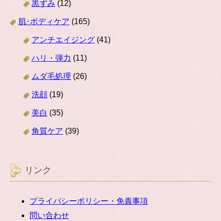
黒ずみ
(12)
肌･ボディケア
(165)
アンチエイジング
(41)
ハリ・弾力
(11)
ムダ毛処理
(26)
洗顔
(19)
美白
(35)
角質ケア
(39)
リンク
プライバシーポリシー・免責事項
問い合わせ