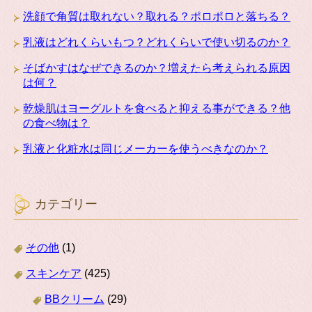
洗顔で角質は取れない？取れる？ポロポロと落ちる？
乳液はどれくらいもつ？どれくらいで使い切るのか？
そばかすはなぜできるのか？増えたら考えられる原因
は何？
乾燥肌はヨーグルトを食べると抑える事ができる？他
の食べ物は？
乳液と化粧水は同じメーカーを使うべきなのか？
カテゴリー
その他
(1)
スキンケア
(425)
BBクリーム
(29)