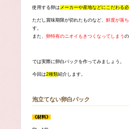
使用する卵は
メーカーや産地などにこだわる必
ただし賞味期限が切れたものなど、
鮮度が落ち
す。
また、
卵特有のニオイもきつくなってしまう
の
では実際に卵白パックを作ってみましょう。
今回は
2種類
紹介します。
泡立てない卵白パック
《材料》