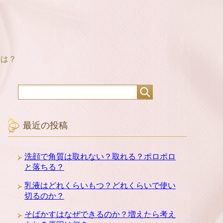
方は？
最近の投稿
洗顔で角質は取れない？取れる？ポロポロ
と落ちる？
乳液はどれくらいもつ？どれくらいで使い
切るのか？
そばかすはなぜできるのか？増えたら考え