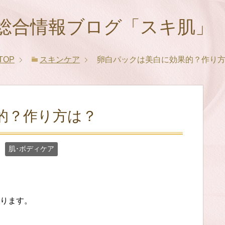
総合情報ブログ「スキ肌」
TOP
スキンケア
卵白パックは美白に効果的？作り
的？作り方は？
肌･ボディケア
ります。