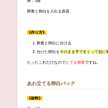
卵：1個
卵黄と卵白を入れる容器
《作り方》
卵黄と卵白に分ける
分けた卵白を
そのまま手ですくって顔に
たったこれだけなので
とても簡単
ですね。
あわ立てる卵白パック
《材料》