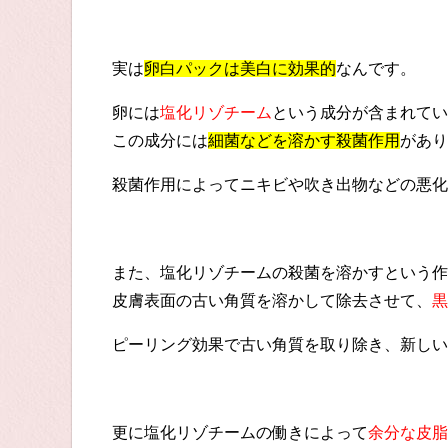
実は
卵白パックは美白に効果的
なんです。
卵には
塩化リゾチーム
という成分が含まれてい
この成分には
細菌などを溶かす殺菌作用
があり
殺菌作用によってニキビや吹き出物などの悪化
また、塩化リゾチームの殺菌を溶かすという作
皮膚表面の古い角質を溶かして除去させて、
黒
ピーリング効果で古い角質を取り除き、新しい
更に塩化リゾチームの働きによって
余分な皮脂