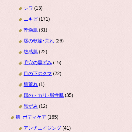
シワ
(13)
ニキビ
(171)
乾燥肌
(31)
唇の乾燥･荒れ
(26)
敏感肌
(22)
毛穴の黒ずみ
(15)
目の下のクマ
(22)
肌荒れ
(1)
顔のテカリ･脂性肌
(35)
黒ずみ
(12)
肌･ボディケア
(165)
アンチエイジング
(41)