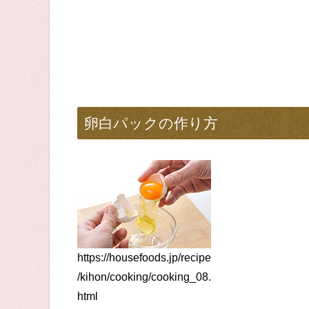
卵白パックの作り方
https://housefoods.jp/recipe
/kihon/cooking/cooking_08.
html