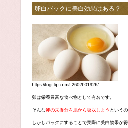
卵白パックに美白効果はある？
https://logclip.com/c2602001926/
卵は栄養豊富な食べ物として有名です。
そんな
卵の栄養分を肌から吸収しよう
というの
しかしパックにすることで実際に美白効果が得