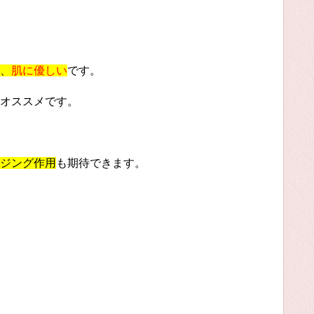
、
肌に優しい
です。
オススメです。
ジング作用
も期待できます。