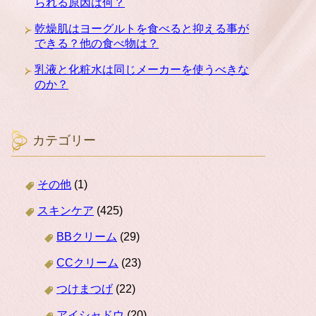
られる原因は何？
乾燥肌はヨーグルトを食べると抑える事が
できる？他の食べ物は？
乳液と化粧水は同じメーカーを使うべきな
のか？
カテゴリー
その他
(1)
スキンケア
(425)
BBクリーム
(29)
CCクリーム
(23)
つけまつげ
(22)
アイシャドウ
(20)