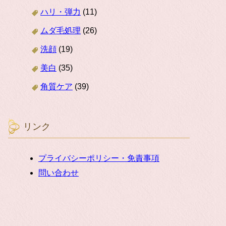
ハリ・弾力
(11)
ムダ毛処理
(26)
洗顔
(19)
美白
(35)
角質ケア
(39)
リンク
プライバシーポリシー・免責事項
問い合わせ