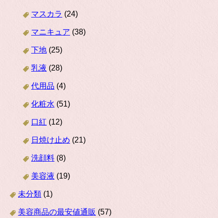
マスカラ
(24)
マニキュア
(38)
下地
(25)
乳液
(28)
代用品
(4)
化粧水
(51)
口紅
(12)
日焼け止め
(21)
洗顔料
(8)
美容液
(19)
未分類
(1)
美容商品の最安値通販
(57)