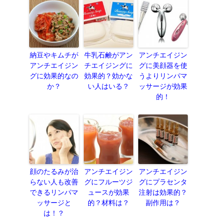
納豆やキムチが
牛乳石鹸がアン
アンチエイジン
アンチエイジン
チエイジングに
グに美顔器を使
グに効果的なの
効果的？効かな
うよりリンパマ
か？
い人はいる？
ッサージが効果
的！
顔のたるみが治
アンチエイジン
アンチエイジン
らない人も改善
グにフルーツジ
グにプラセンタ
できるリンパマ
ュースが効果
注射は効果的？
ッサージと
的？材料は？
副作用は？
は！？