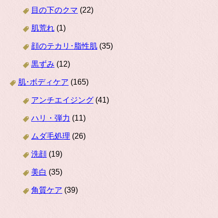
目の下のクマ
(22)
肌荒れ
(1)
顔のテカリ･脂性肌
(35)
黒ずみ
(12)
肌･ボディケア
(165)
アンチエイジング
(41)
ハリ・弾力
(11)
ムダ毛処理
(26)
洗顔
(19)
美白
(35)
角質ケア
(39)