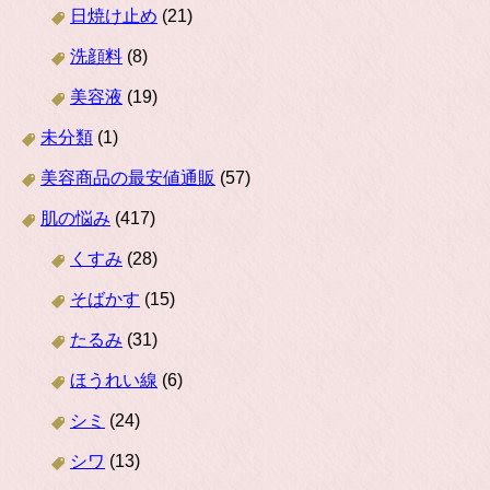
日焼け止め
(21)
洗顔料
(8)
美容液
(19)
未分類
(1)
美容商品の最安値通販
(57)
肌の悩み
(417)
くすみ
(28)
そばかす
(15)
たるみ
(31)
ほうれい線
(6)
シミ
(24)
シワ
(13)