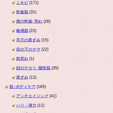
ニキビ
(171)
乾燥肌
(31)
唇の乾燥･荒れ
(26)
敏感肌
(22)
毛穴の黒ずみ
(15)
目の下のクマ
(22)
肌荒れ
(1)
顔のテカリ･脂性肌
(35)
黒ずみ
(12)
肌･ボディケア
(165)
アンチエイジング
(41)
ハリ・弾力
(11)