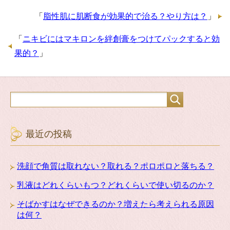
「
脂性肌に肌断食が効果的で治る？やり方は？
」
「
ニキビにはマキロンを絆創膏をつけてパックすると効
果的？
」
最近の投稿
洗顔で角質は取れない？取れる？ポロポロと落ちる？
乳液はどれくらいもつ？どれくらいで使い切るのか？
そばかすはなぜできるのか？増えたら考えられる原因
は何？