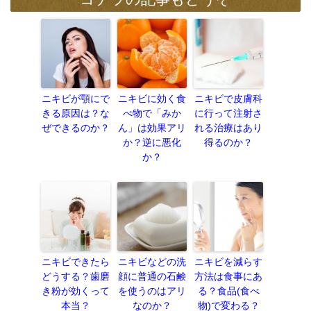
ニキビが顎にで
ニキビに効く食
ニキビで皮膚科
きる原因は？な
べ物で「みか
に行って注射さ
ぜできるのか？
ん」は効果アリ
れる治療はあり
か？逆に悪化
得るのか？
か？
ニキビできたら
ニキビなどの洗
ニキビを減らす
どうする？歯磨
顔に普通の石鹸
方法は食事にあ
き粉が効くって
を使うのはアリ
る？食品(食べ
本当？
なのか？
物)で変わる？