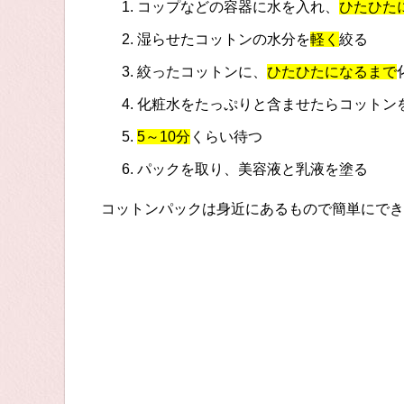
コップなどの容器に水を入れ、
ひたひた
湿らせたコットンの水分を
軽く
絞る
絞ったコットンに、
ひたひたになるまで
化粧水をたっぷりと含ませたらコットン
5～10分
くらい待つ
パックを取り、美容液と乳液を塗る
コットンパックは身近にあるもので簡単にでき