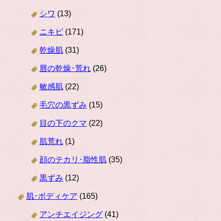
シワ
(13)
ニキビ
(171)
乾燥肌
(31)
唇の乾燥･荒れ
(26)
敏感肌
(22)
毛穴の黒ずみ
(15)
目の下のクマ
(22)
肌荒れ
(1)
顔のテカリ･脂性肌
(35)
黒ずみ
(12)
肌･ボディケア
(165)
アンチエイジング
(41)