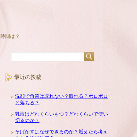
や時間は？
最近の投稿
洗顔で角質は取れない？取れる？ポロポロ
と落ちる？
乳液はどれくらいもつ？どれくらいで使い
切るのか？
そばかすはなぜできるのか？増えたら考え