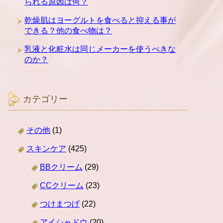
られる原因は何？
乾燥肌はヨーグルトを食べると抑える事が
できる？他の食べ物は？
乳液と化粧水は同じメーカーを使うべきな
のか？
カテゴリー
その他
(1)
スキンケア
(425)
BBクリーム
(29)
CCクリーム
(23)
つけまつげ
(22)
アイシャドウ
(20)