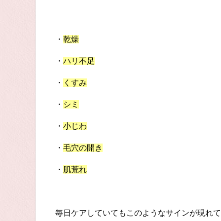
・
乾燥
・
ハリ不足
・
くすみ
・
シミ
・
小じわ
・
毛穴の開き
・
肌荒れ
毎日ケアしていてもこのようなサインが現れて