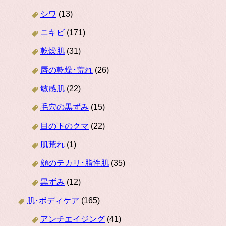
シワ
(13)
ニキビ
(171)
乾燥肌
(31)
唇の乾燥･荒れ
(26)
敏感肌
(22)
毛穴の黒ずみ
(15)
目の下のクマ
(22)
肌荒れ
(1)
顔のテカリ･脂性肌
(35)
黒ずみ
(12)
肌･ボディケア
(165)
アンチエイジング
(41)