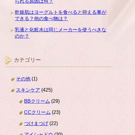
られる原因は何？
乾燥肌はヨーグルトを食べると抑える事が
できる？他の食べ物は？
乳液と化粧水は同じメーカーを使うべきな
のか？
カテゴリー
その他
(1)
スキンケア
(425)
BBクリーム
(29)
CCクリーム
(23)
つけまつげ
(22)
アイシャドウ
(20)