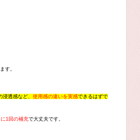
ます。
の浸透感など、
使用感の違いを実感
できるはずで
日に1回の補充
で大丈夫です。