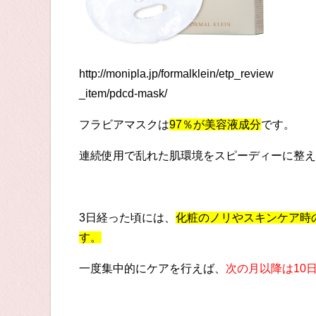
http://monipla.jp/formalklein/etp_review
_item/pdcd-mask/
フラビアマスクは
97％が美容液成分
です。
連続使用で乱れた肌環境をスピーディーに整え
3日経った頃には、
化粧のノリやスキンケア時
す。
一度集中的にケアを行えば、
次の月以降は10