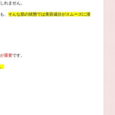
しれません。
も、
そんな肌の状態では美容成分がスムーズに浸
が重要
です。
。