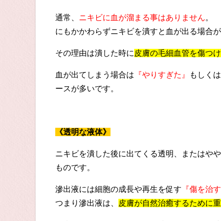
通常、
ニキビに血が溜まる事はありません
。
にもかかわらずニキビを潰すと血が出る場合が
その理由は潰した時に
皮膚の毛細血管を傷つけ
血が出てしまう場合は
『やりすぎた』
もしくは
ースが多いです。
《透明な液体》
ニキビを潰した後に出てくる透明、またはやや
ものです。
滲出液には細胞の成長や再生を促す
『傷を治す
つまり滲出液は、
皮膚が自然治癒するために重