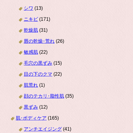
シワ
(13)
ニキビ
(171)
乾燥肌
(31)
唇の乾燥･荒れ
(26)
敏感肌
(22)
毛穴の黒ずみ
(15)
目の下のクマ
(22)
肌荒れ
(1)
顔のテカリ･脂性肌
(35)
黒ずみ
(12)
肌･ボディケア
(165)
アンチエイジング
(41)