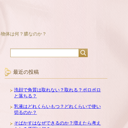
る物体は何？膿なのか？
最近の投稿
洗顔で角質は取れない？取れる？ポロポロ
と落ちる？
乳液はどれくらいもつ？どれくらいで使い
切るのか？
そばかすはなぜできるのか？増えたら考え