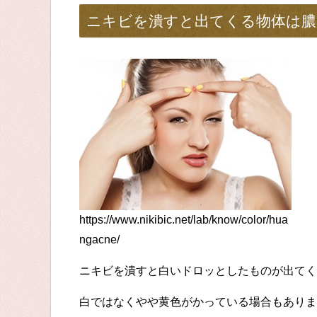
ニキビを潰すと出てくる物体は膿
https://www.nikibic.net/lab/know/color/hua
ngacne/
ニキビを潰すと白いドロッとしたものが出てく
白ではなくやや黄色がかっている場合もありま