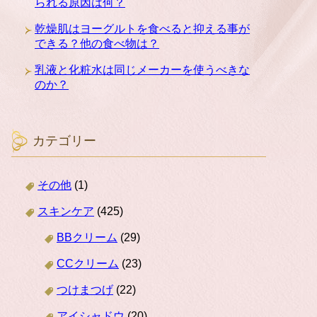
られる原因は何？
乾燥肌はヨーグルトを食べると抑える事が
できる？他の食べ物は？
乳液と化粧水は同じメーカーを使うべきな
のか？
カテゴリー
その他
(1)
スキンケア
(425)
BBクリーム
(29)
CCクリーム
(23)
つけまつげ
(22)
アイシャドウ
(20)