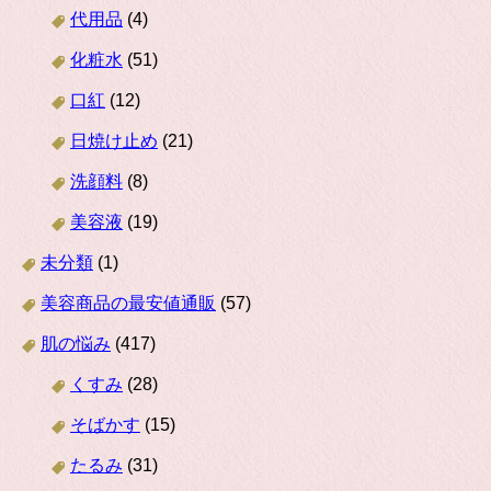
代用品
(4)
化粧水
(51)
口紅
(12)
日焼け止め
(21)
洗顔料
(8)
美容液
(19)
未分類
(1)
美容商品の最安値通販
(57)
肌の悩み
(417)
くすみ
(28)
そばかす
(15)
たるみ
(31)