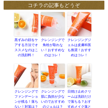
コチラの記事もどうぞ
黒ずみの顔をケ
クレンジングで
クレンジングジ
アする方法でオ
角栓が取れな
ェルは皮膚科医
ススメなのはこ
い！おすすめな
も推奨！おすす
の洗顔料！
のはコレ！
めはコレ！
クレンジングで
クレンジングで
日焼け止めクリ
ファンデーショ
肌に負担が少な
ームは洗顔だけ
ンが残る！落ち
いのでおすすめ
で落ちる？おす
ない！対策は？
のジェルは？
すめメイク落と