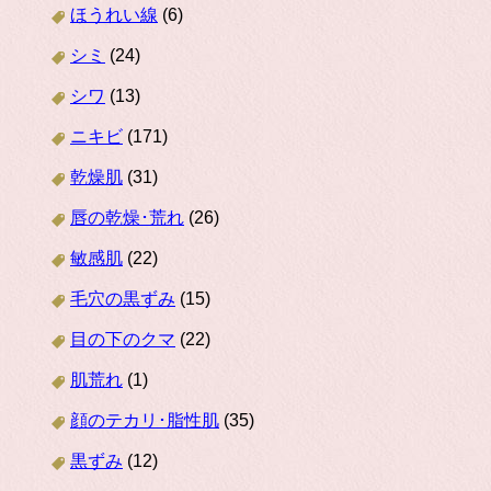
ほうれい線
(6)
シミ
(24)
シワ
(13)
ニキビ
(171)
乾燥肌
(31)
唇の乾燥･荒れ
(26)
敏感肌
(22)
毛穴の黒ずみ
(15)
目の下のクマ
(22)
肌荒れ
(1)
顔のテカリ･脂性肌
(35)
黒ずみ
(12)