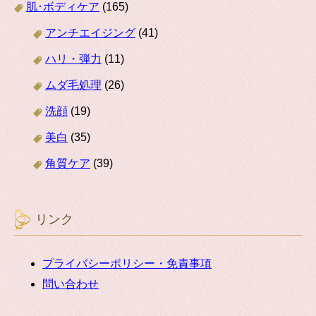
肌･ボディケア
(165)
アンチエイジング
(41)
ハリ・弾力
(11)
ムダ毛処理
(26)
洗顔
(19)
美白
(35)
角質ケア
(39)
リンク
プライバシーポリシー・免責事項
問い合わせ