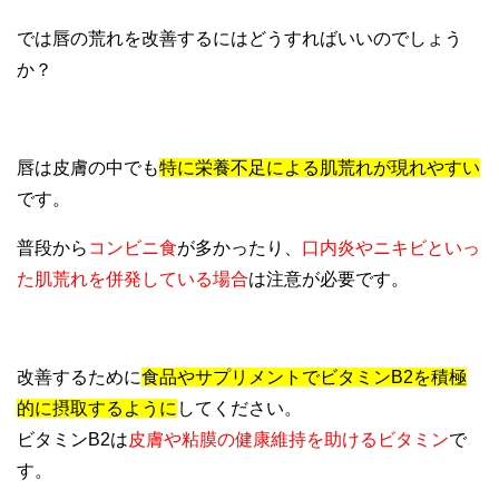
では唇の荒れを改善するにはどうすればいいのでしょう
か？
唇は皮膚の中でも
特に栄養不足による肌荒れが現れやすい
です。
普段から
コンビニ食
が多かったり、
口内炎やニキビといっ
た肌荒れを併発している場合
は注意が必要です。
改善するために
食品やサプリメントでビタミンB2を積極
的に摂取するように
してください。
ビタミンB2は
皮膚や粘膜の健康維持を助けるビタミン
で
す。