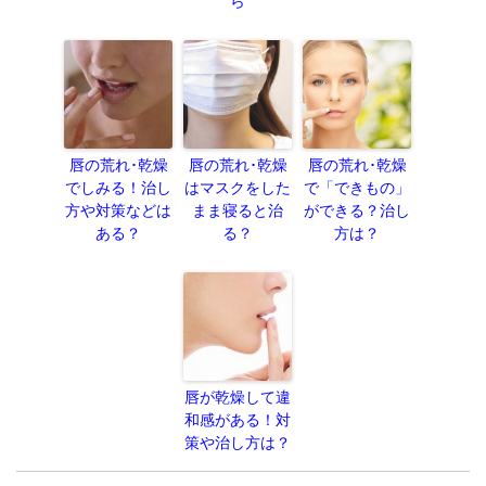
ら
唇の荒れ･乾燥
唇の荒れ･乾燥
唇の荒れ･乾燥
でしみる！治し
はマスクをした
で「できもの」
方や対策などは
まま寝ると治
ができる？治し
ある？
る？
方は？
唇が乾燥して違
和感がある！対
策や治し方は？