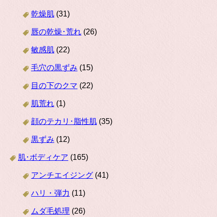
乾燥肌
(31)
唇の乾燥･荒れ
(26)
敏感肌
(22)
毛穴の黒ずみ
(15)
目の下のクマ
(22)
肌荒れ
(1)
顔のテカリ･脂性肌
(35)
黒ずみ
(12)
肌･ボディケア
(165)
アンチエイジング
(41)
ハリ・弾力
(11)
ムダ毛処理
(26)