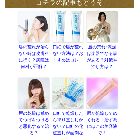
コチラの記事もどうぞ
唇の荒れが治ら
口紅で唇が荒れ
唇の荒れ･乾燥
ない時は皮膚科
ない方法は？お
は楽器でなる事
に行く？病院は
すすめはコレ！
がある？対策や
何科が正解？
治し方は？
唇の乾燥は舐め
口紅で乾燥した
唇が乾燥してめ
てつばをつける
ら塗り直ししか
くれる！治す為
と悪化する？治
ない？口紅の化
にはこの美容液
る？
粧直しが面倒な
で！