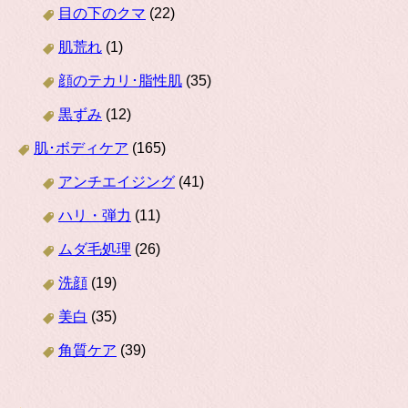
目の下のクマ
(22)
肌荒れ
(1)
顔のテカリ･脂性肌
(35)
黒ずみ
(12)
肌･ボディケア
(165)
アンチエイジング
(41)
ハリ・弾力
(11)
ムダ毛処理
(26)
洗顔
(19)
美白
(35)
角質ケア
(39)