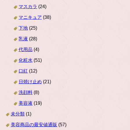
マスカラ
(24)
マニキュア
(38)
下地
(25)
乳液
(28)
代用品
(4)
化粧水
(51)
口紅
(12)
日焼け止め
(21)
洗顔料
(8)
美容液
(19)
未分類
(1)
美容商品の最安値通販
(57)