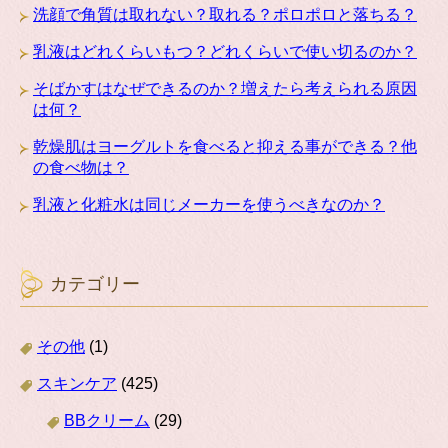
洗顔で角質は取れない？取れる？ポロポロと落ちる？
乳液はどれくらいもつ？どれくらいで使い切るのか？
そばかすはなぜできるのか？増えたら考えられる原因
は何？
乾燥肌はヨーグルトを食べると抑える事ができる？他
の食べ物は？
乳液と化粧水は同じメーカーを使うべきなのか？
カテゴリー
その他
(1)
スキンケア
(425)
BBクリーム
(29)