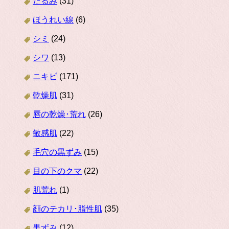
たるみ
(31)
ほうれい線
(6)
シミ
(24)
シワ
(13)
ニキビ
(171)
乾燥肌
(31)
唇の乾燥･荒れ
(26)
敏感肌
(22)
毛穴の黒ずみ
(15)
目の下のクマ
(22)
肌荒れ
(1)
顔のテカリ･脂性肌
(35)
黒ずみ
(12)