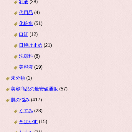
乳液
(28)
代用品
(4)
化粧水
(51)
口紅
(12)
日焼け止め
(21)
洗顔料
(8)
美容液
(19)
未分類
(1)
美容商品の最安値通販
(57)
肌の悩み
(417)
くすみ
(28)
そばかす
(15)