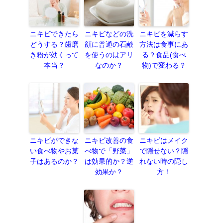
ニキビできたら
ニキビなどの洗
ニキビを減らす
どうする？歯磨
顔に普通の石鹸
方法は食事にあ
き粉が効くって
を使うのはアリ
る？食品(食べ
本当？
なのか？
物)で変わる？
ニキビができな
ニキビ改善の食
ニキビはメイク
い食べ物やお菓
べ物で「野菜」
で隠せない？隠
子はあるのか？
は効果的か？逆
れない時の隠し
効果か？
方！