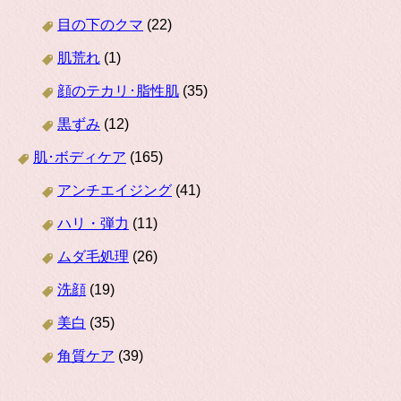
目の下のクマ
(22)
肌荒れ
(1)
顔のテカリ･脂性肌
(35)
黒ずみ
(12)
肌･ボディケア
(165)
アンチエイジング
(41)
ハリ・弾力
(11)
ムダ毛処理
(26)
洗顔
(19)
美白
(35)
角質ケア
(39)