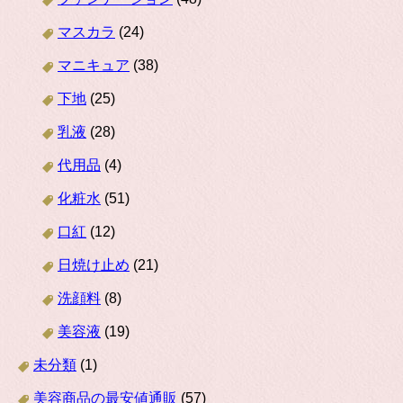
マスカラ
(24)
マニキュア
(38)
下地
(25)
乳液
(28)
代用品
(4)
化粧水
(51)
口紅
(12)
日焼け止め
(21)
洗顔料
(8)
美容液
(19)
未分類
(1)
美容商品の最安値通販
(57)