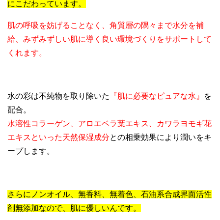
にこだわっています。
肌の呼吸を妨げることなく、角質層の隅々まで水分を補
給、みずみずしい肌に導く良い環境づくりをサポートして
くれます。
水の彩は不純物を取り除いた
『肌に必要なピュアな水』
を
配合。
水溶性コラーゲン、アロエベラ葉エキス、カワラヨモギ花
エキスといった天然保湿成分
との相乗効果により潤いをキ
ープします。
さらにノンオイル、無香料、無着色、石油系合成界面活性
剤無添加なので、肌に優しいんです。