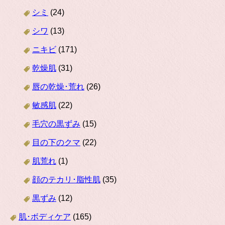
シミ
(24)
シワ
(13)
ニキビ
(171)
乾燥肌
(31)
唇の乾燥･荒れ
(26)
敏感肌
(22)
毛穴の黒ずみ
(15)
目の下のクマ
(22)
肌荒れ
(1)
顔のテカリ･脂性肌
(35)
黒ずみ
(12)
肌･ボディケア
(165)