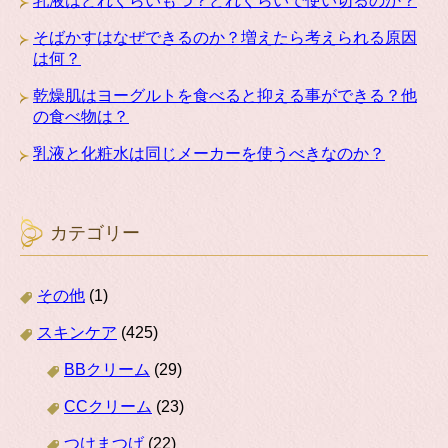
乳液はどれくらいもつ？どれくらいで使い切るのか？
そばかすはなぜできるのか？増えたら考えられる原因
は何？
乾燥肌はヨーグルトを食べると抑える事ができる？他
の食べ物は？
乳液と化粧水は同じメーカーを使うべきなのか？
カテゴリー
その他
(1)
スキンケア
(425)
BBクリーム
(29)
CCクリーム
(23)
つけまつげ
(22)