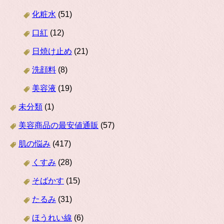
化粧水
(51)
口紅
(12)
日焼け止め
(21)
洗顔料
(8)
美容液
(19)
未分類
(1)
美容商品の最安値通販
(57)
肌の悩み
(417)
くすみ
(28)
そばかす
(15)
たるみ
(31)
ほうれい線
(6)