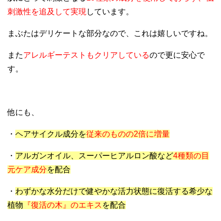
刺激性を追及して実現
しています。
まぶたはデリケートな部分なので、これは嬉しいですね。
また
アレルギーテストもクリアしている
ので更に安心で
す。
他にも、
・
ヘアサイクル成分を
従来のものの2倍に増量
・
アルガンオイル、スーパーヒアルロン酸など
4種類の目
元ケア成分
を配合
・
わずかな水分だけで健やかな活力状態に復活する希少な
植物
『復活の木』のエキス
を配合