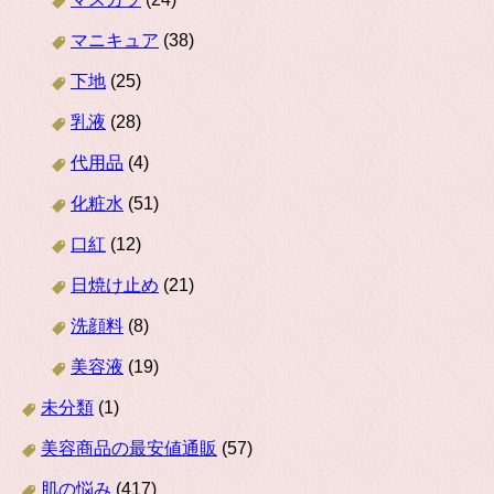
マニキュア
(38)
下地
(25)
乳液
(28)
代用品
(4)
化粧水
(51)
口紅
(12)
日焼け止め
(21)
洗顔料
(8)
美容液
(19)
未分類
(1)
美容商品の最安値通販
(57)
肌の悩み
(417)