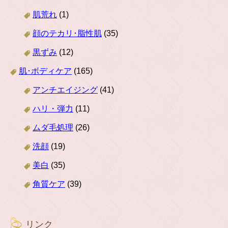
肌荒れ
(1)
顔のテカリ･脂性肌
(35)
黒ずみ
(12)
肌･ボディケア
(165)
アンチエイジング
(41)
ハリ・弾力
(11)
ムダ毛処理
(26)
洗顔
(19)
美白
(35)
角質ケア
(39)
リンク