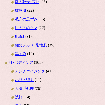
唇の乾燥･荒れ
(26)
敏感肌
(22)
毛穴の黒ずみ
(15)
目の下のクマ
(22)
肌荒れ
(1)
顔のテカリ･脂性肌
(35)
黒ずみ
(12)
肌･ボディケア
(165)
アンチエイジング
(41)
ハリ・弾力
(11)
ムダ毛処理
(26)
洗顔
(19)