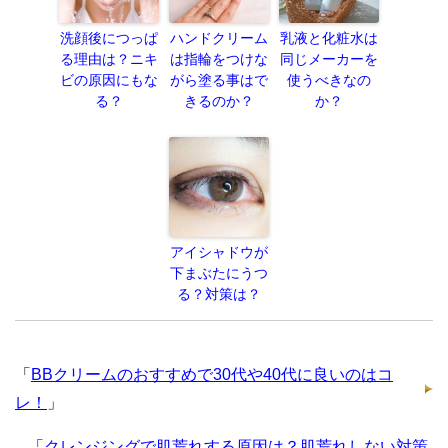
洗顔後につっぱ
ハンドクリーム
乳液と化粧水は
る理由は？ニキ
は指輪をつけな
同じメーカーを
ビの原因にもな
がら塗る事はで
使うべきなの
る？
きるのか？
か？
アイシャドウが
下まぶたにうつ
る？対策は？
「
BBクリームのおすすめで30代や40代に良いのはコ
レ！
」
「
クレンジングで肌荒れする原因は？肌荒れしない対策