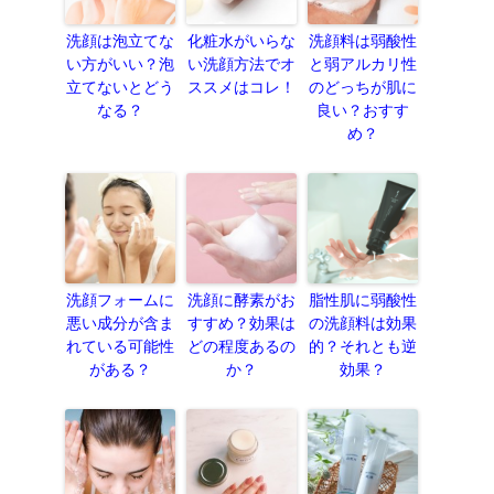
洗顔は泡立てな
化粧水がいらな
洗顔料は弱酸性
い方がいい？泡
い洗顔方法でオ
と弱アルカリ性
立てないとどう
ススメはコレ！
のどっちが肌に
なる？
良い？おすす
め？
洗顔フォームに
洗顔に酵素がお
脂性肌に弱酸性
悪い成分が含ま
すすめ？効果は
の洗顔料は効果
れている可能性
どの程度あるの
的？それとも逆
がある？
か？
効果？