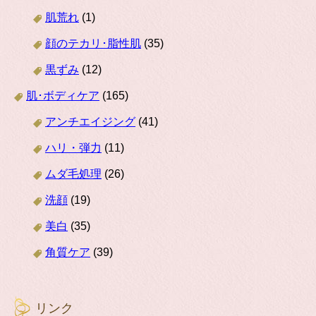
肌荒れ
(1)
顔のテカリ･脂性肌
(35)
黒ずみ
(12)
肌･ボディケア
(165)
アンチエイジング
(41)
ハリ・弾力
(11)
ムダ毛処理
(26)
洗顔
(19)
美白
(35)
角質ケア
(39)
リンク