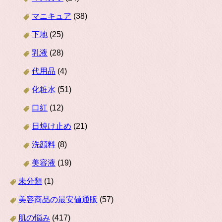
マニキュア
(38)
下地
(25)
乳液
(28)
代用品
(4)
化粧水
(51)
口紅
(12)
日焼け止め
(21)
洗顔料
(8)
美容液
(19)
未分類
(1)
美容商品の最安値通販
(57)
肌の悩み
(417)