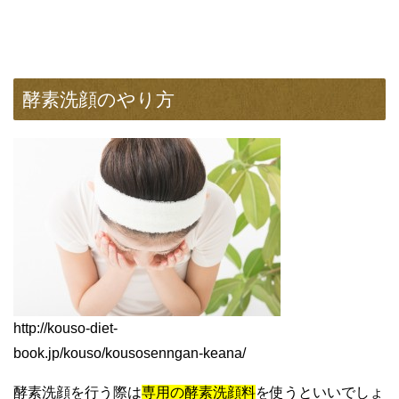
酵素洗顔のやり方
http://kouso-diet-
book.jp/kouso/kousosenngan-keana/
酵素洗顔を行う際は
専用の酵素洗顔料
を使うといいでしょ