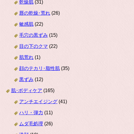
乾燥肌
(31)
唇の乾燥･荒れ
(26)
敏感肌
(22)
毛穴の黒ずみ
(15)
目の下のクマ
(22)
肌荒れ
(1)
顔のテカリ･脂性肌
(35)
黒ずみ
(12)
肌･ボディケア
(165)
アンチエイジング
(41)
ハリ・弾力
(11)
ムダ毛処理
(26)