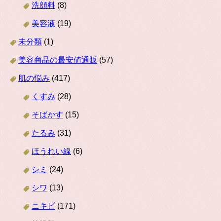
洗顔料
(8)
美容液
(19)
未分類
(1)
美容商品の最安値通販
(57)
肌の悩み
(417)
くすみ
(28)
そばかす
(15)
たるみ
(31)
ほうれい線
(6)
シミ
(24)
シワ
(13)
ニキビ
(171)