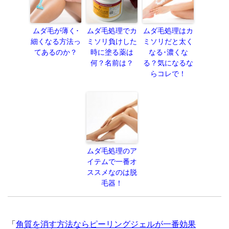
ムダ毛が薄く･
ムダ毛処理でカ
ムダ毛処理はカ
細くなる方法っ
ミソリ負けした
ミソリだと太く
てあるのか？
時に塗る薬は
なる･濃くな
何？名前は？
る？気になるな
らコレで！
ムダ毛処理のア
イテムで一番オ
ススメなのは脱
毛器！
「
角質を消す方法ならピーリングジェルが一番効果