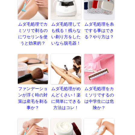
ムダ毛処理でカ
ムダ毛処理して
ムダ毛処理を糸
ミソリで剃るの
も残る！残らな
でする事はでき
にワセリンを使
い剃り方をした
る？やり方は？
うと効果的？
いなら脱毛器！
ファンデーショ
ムダ毛処理がめ
ムダ毛処理をカ
ンが浮く時の対
んどくさい！楽
ミソリでするの
策は産毛を剃る
に簡単にできる
は中学生には危
事か？
方法はコレ！
険か？