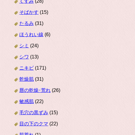
くすみ
(28)
そばかす
(15)
たるみ
(31)
ほうれい線
(6)
シミ
(24)
シワ
(13)
ニキビ
(171)
乾燥肌
(31)
唇の乾燥･荒れ
(26)
敏感肌
(22)
毛穴の黒ずみ
(15)
目の下のクマ
(22)
肌荒れ
(1)