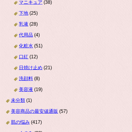
マニキュア
(38)
下地
(25)
乳液
(28)
代用品
(4)
化粧水
(51)
口紅
(12)
日焼け止め
(21)
洗顔料
(8)
美容液
(19)
未分類
(1)
美容商品の最安値通販
(57)
肌の悩み
(417)