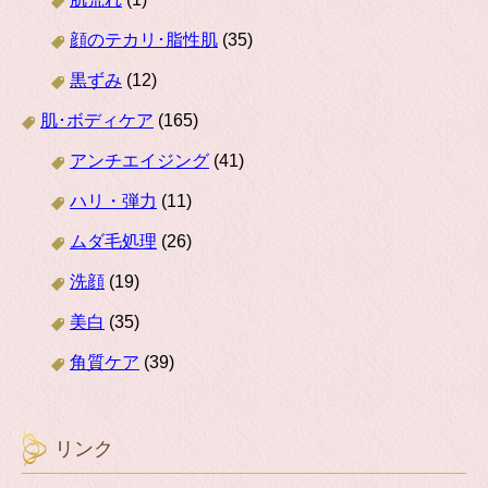
顔のテカリ･脂性肌
(35)
黒ずみ
(12)
肌･ボディケア
(165)
アンチエイジング
(41)
ハリ・弾力
(11)
ムダ毛処理
(26)
洗顔
(19)
美白
(35)
角質ケア
(39)
リンク