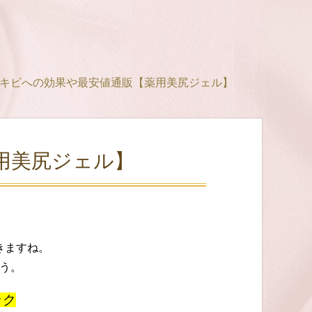
ン)のニキビへの効果や最安値通販【薬用美尻ジェル】
薬用美尻ジェル】
いきますね。
ょう。
ック