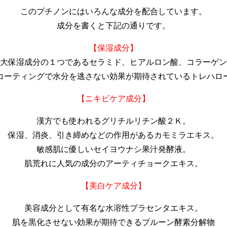
このプチノンにはいろんな成分を配合しています。
成分を書くと下記の通りです。
【保湿成分】
大保湿成分の１つであるセラミド、ヒアルロン酸、コラーゲン
コーティングで水分を逃さない効果が期待されているトレハロ
【ニキビケア成分】
漢方でも使われるグリチルリチン酸２Ｋ。
保湿、消炎、引き締めなどの作用があるカモミラエキス。
敏感肌に優しいセイヨウナシ果汁発酵液。
肌荒れに人気の成分のアーティチョークエキス。
【美白ケア成分】
美容成分として有名な水溶性プラセンタエキス。
肌を黒化させない効果が期待できるプルーン酵素分解物