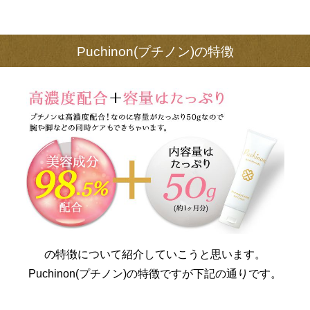
Puchinon(プチノン)の特徴
の特徴について紹介していこうと思います。
Puchinon(プチノン)の特徴ですが下記の通りです。