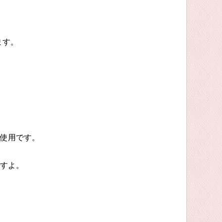
ます。
使用です。
すよ。