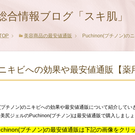
総合情報ブログ「スキ肌」
TOP
美容商品の最安値通販
Puchinon(プチノ
ノン)のニキビへの効果や最安値通販【
non(プチノン)のニキビへの効果や最安値通販について紹介して
美尻ジェルのPuchinon(プチノン)は最安値通販で購入しまし
uchinon(プチノン)の最安値通販は下記の画像をクリ