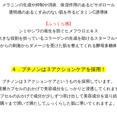
メラニンの生成や抑制や消炎、保湿作用のあるビサボロール
透明感のあるくすみのない肌を作るビタミンC誘導体
【ふっくら感】
シミやシワの発生を防ぐヒメフウロエキス
大きな役割を担っているコラーゲンの生成を助けるスターフル
からの刺激からダメージを受けた肌を整えてくれる酵母多糖体
４．プチノンは３アクションケアを採用！
プチノンは３アクションケアというものを採用しています。
重層カプセルのおかげで美容成分をしっかりと浸透してくれま
プセルのおかげで成分が少しずつ溶け出して美容成分を送り続
隅々まで潤いで満たしてふっくらした肌に導いてくれますよ。