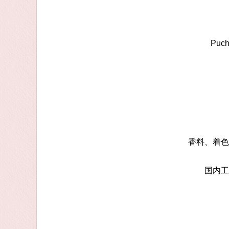
Pu
香料、着色
国内工