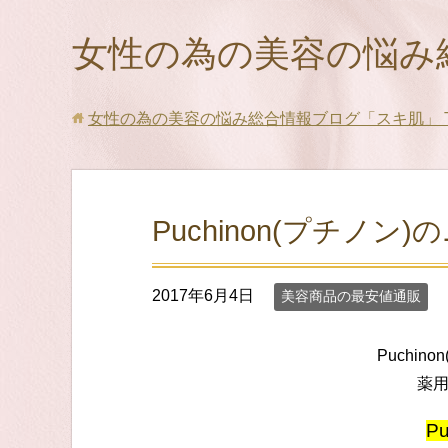
女性の為の美容の悩み
女性の為の美容の悩み総合情報ブログ「スキ肌」
Puchinon(プチ
2017年6月4日
美容商品の最安値通販
Puchi
薬用
P