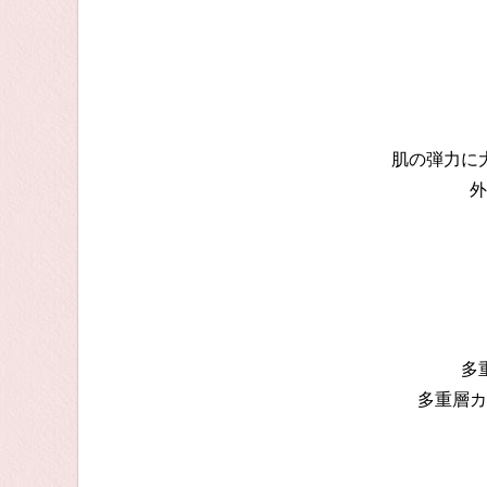
肌の弾力に
外
多
多重層カ