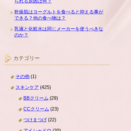
られる原因は何？
乾燥肌はヨーグルトを食べると抑える事が
できる？他の食べ物は？
乳液と化粧水は同じメーカーを使うべきな
のか？
カテゴリー
その他
(1)
スキンケア
(425)
BBクリーム
(29)
CCクリーム
(23)
つけまつげ
(22)
アイシャドウ
(20)