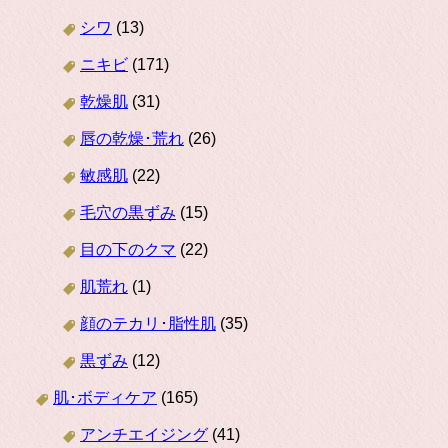
シワ
(13)
ニキビ
(171)
乾燥肌
(31)
唇の乾燥･荒れ
(26)
敏感肌
(22)
毛穴の黒ずみ
(15)
目の下のクマ
(22)
肌荒れ
(1)
顔のテカリ･脂性肌
(35)
黒ずみ
(12)
肌･ボディケア
(165)
アンチエイジング
(41)