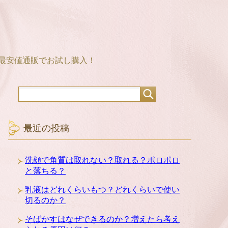
は最安値通販でお試し購入！
最近の投稿
洗顔で角質は取れない？取れる？ポロポロ
と落ちる？
乳液はどれくらいもつ？どれくらいで使い
切るのか？
そばかすはなぜできるのか？増えたら考え