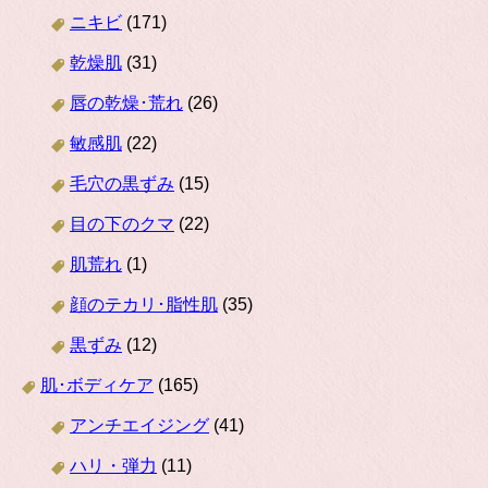
ニキビ
(171)
乾燥肌
(31)
唇の乾燥･荒れ
(26)
敏感肌
(22)
毛穴の黒ずみ
(15)
目の下のクマ
(22)
肌荒れ
(1)
顔のテカリ･脂性肌
(35)
黒ずみ
(12)
肌･ボディケア
(165)
アンチエイジング
(41)
ハリ・弾力
(11)