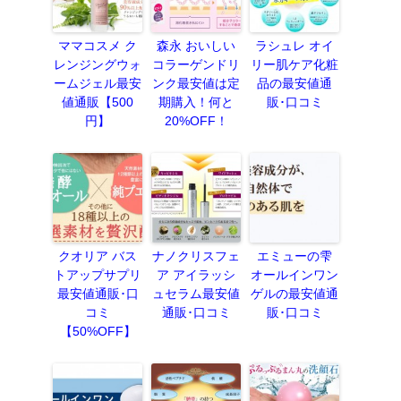
ママコスメ ク
森永 おいしい
ラシュレ オイ
レンジングウォ
コラーゲンドリ
リー肌ケア化粧
ームジェル最安
ンク最安値は定
品の最安値通
値通販【500
期購入！何と
販･口コミ
円】
20%OFF！
クオリア バス
ナノクリスフェ
エミューの雫
トアップサプリ
ア アイラッシ
オールインワン
最安値通販･口
ュセラム最安値
ゲルの最安値通
コミ
通販･口コミ
販･口コミ
【50%OFF】