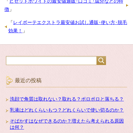
「
ビセットホワイトの最安値通販･口コミ･成分などの特
徴
」
「
レイボーテエクストラ最安値お試し通販･使い方･脱毛
効果！
」
最近の投稿
洗顔で角質は取れない？取れる？ポロポロと落ちる？
乳液はどれくらいもつ？どれくらいで使い切るのか？
そばかすはなぜできるのか？増えたら考えられる原因
は何？