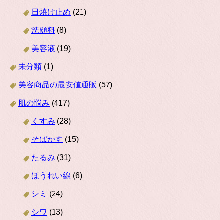
日焼け止め
(21)
洗顔料
(8)
美容液
(19)
未分類
(1)
美容商品の最安値通販
(57)
肌の悩み
(417)
くすみ
(28)
そばかす
(15)
たるみ
(31)
ほうれい線
(6)
シミ
(24)
シワ
(13)