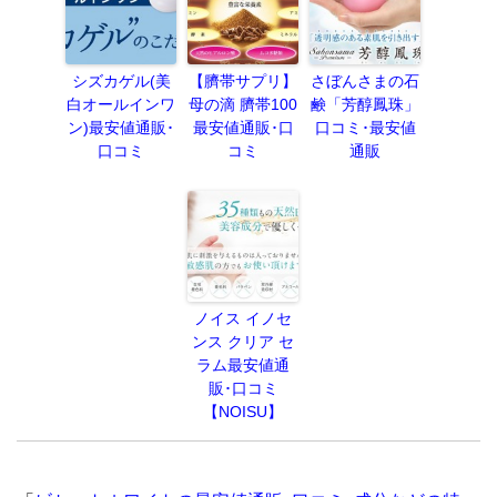
シズカゲル(美
【臍帯サプリ】
さぼんさまの石
白オールインワ
母の滴 臍帯100
鹸「芳醇鳳珠」
ン)最安値通販･
最安値通販･口
口コミ･最安値
口コミ
コミ
通販
ノイス イノセ
ンス クリア セ
ラム最安値通
販･口コミ
【NOISU】