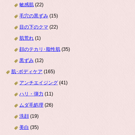
敏感肌
(22)
毛穴の黒ずみ
(15)
目の下のクマ
(22)
肌荒れ
(1)
顔のテカリ･脂性肌
(35)
黒ずみ
(12)
肌･ボディケア
(165)
アンチエイジング
(41)
ハリ・弾力
(11)
ムダ毛処理
(26)
洗顔
(19)
美白
(35)