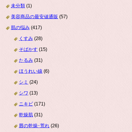
未分類
(1)
美容商品の最安値通販
(57)
肌の悩み
(417)
くすみ
(28)
そばかす
(15)
たるみ
(31)
ほうれい線
(6)
シミ
(24)
シワ
(13)
ニキビ
(171)
乾燥肌
(31)
唇の乾燥･荒れ
(26)