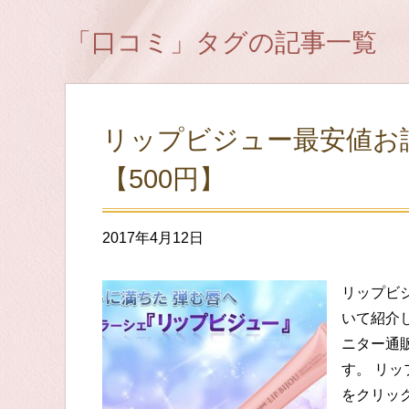
「口コミ」タグの記事一覧
リップビジュー最安値お
【500円】
2017年4月12日
リップビ
いて紹介
ニター通
す。 リ
をクリック