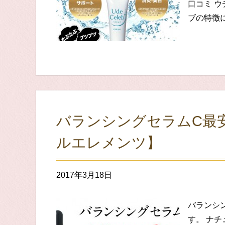
口コミ ウ
ブの特徴
バランシングセラムC最
ルエレメンツ】
2017年3月18日
バランシ
す。 ナ