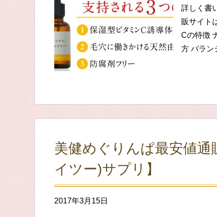
詳しく書
販サイトは
Cの特徴
方 バラ
美健めぐりんぱ最安値通販･
イツー)サプリ】
2017年3月15日