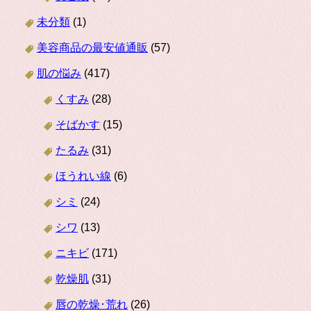
未分類
(1)
美容商品の最安値通販
(57)
肌の悩み
(417)
くすみ
(28)
そばかす
(15)
たるみ
(31)
ほうれい線
(6)
シミ
(24)
シワ
(13)
ニキビ
(171)
乾燥肌
(31)
唇の乾燥･荒れ
(26)