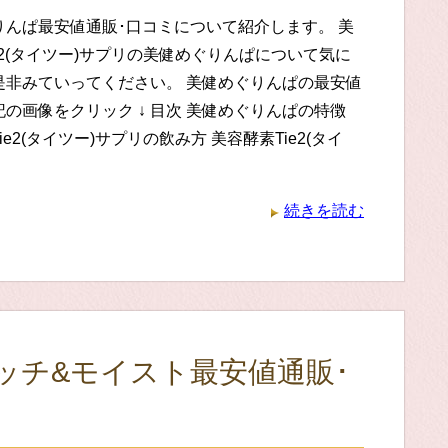
りんぱ最安値通販･口コミについて紹介します。 美
e2(タイツー)サプリの美健めぐりんぱについて気に
是非みていってください。 美健めぐりんぱの最安値
の画像をクリック ↓ 目次 美健めぐりんぱの特徴
ie2(タイツー)サプリの飲み方 美容酵素Tie2(タイ
続きを読む
リッチ&モイスト最安値通販･