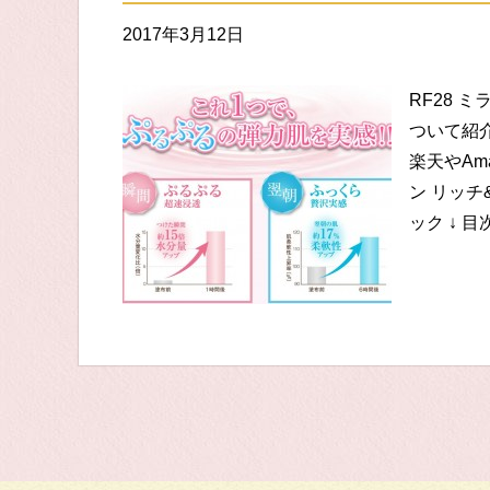
2017年3月12日
RF28 
ついて紹介
楽天やAm
ン リッ
ック ↓ 目