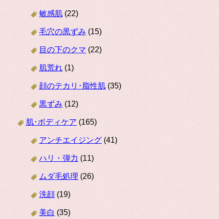
敏感肌
(22)
毛穴の黒ずみ
(15)
目の下のクマ
(22)
肌荒れ
(1)
顔のテカリ･脂性肌
(35)
黒ずみ
(12)
肌･ボディケア
(165)
アンチエイジング
(41)
ハリ・弾力
(11)
ムダ毛処理
(26)
洗顔
(19)
美白
(35)