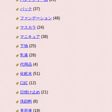
パック
(37)
ファンデーション
(48)
マスカラ
(24)
マニキュア
(38)
下地
(25)
乳液
(28)
代用品
(4)
化粧水
(51)
口紅
(12)
日焼け止め
(21)
洗顔料
(8)
美容液
(19)