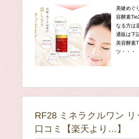
美健めぐ
容酵素Ti
なる方は
通販は下記
美容酵素T
ツ・・・
RF28 ミネラクルワン 
口コミ【楽天より…】