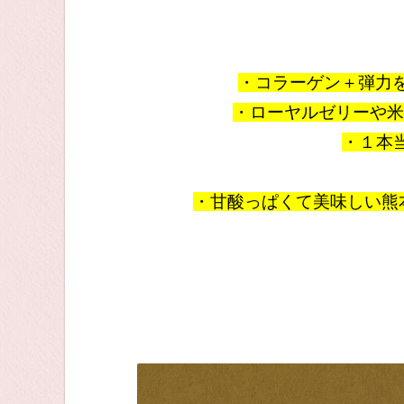
・コラーゲン＋弾力
・ローヤルゼリーや米
・１本
・甘酸っぱくて美味しい熊本