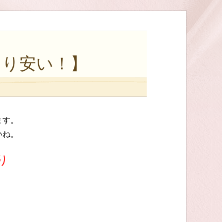
より安い！】
ます。
いね。
り