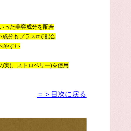
いった美容成分を配合
い成分もプラスαで配合
べやすい
の実)、ストロベリー)を使用
＝＞目次に戻る