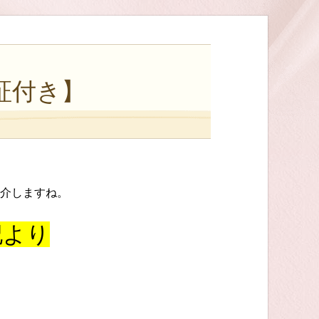
証付き】
。
介しますね。
記より