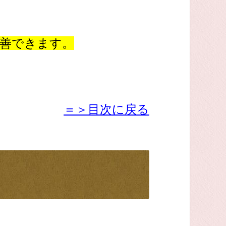
善できます。
、
。
＝＞目次に戻る