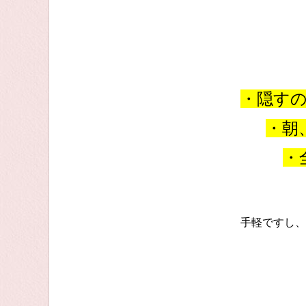
・隠す
・朝
・
手軽ですし、