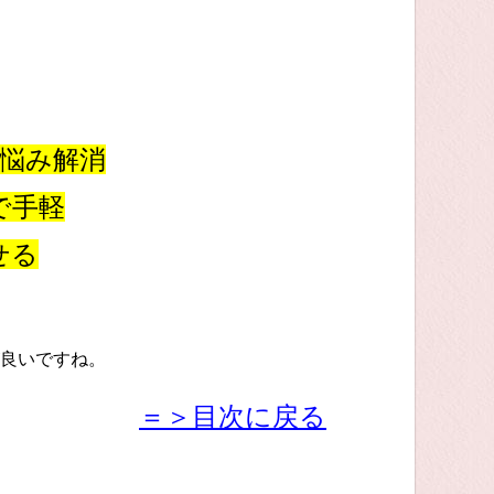
悩み解消
で手軽
せる
良いですね。
＝＞目次に戻る